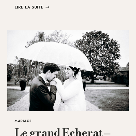
MARIAGE
LIRE LA SUITE
AU
CHÂTEAU
DU
MOUCHETARD
–
MARIANNE
ET
JEAN-
CHRISTOPHE
MARIAGE
Le grand Echerat –