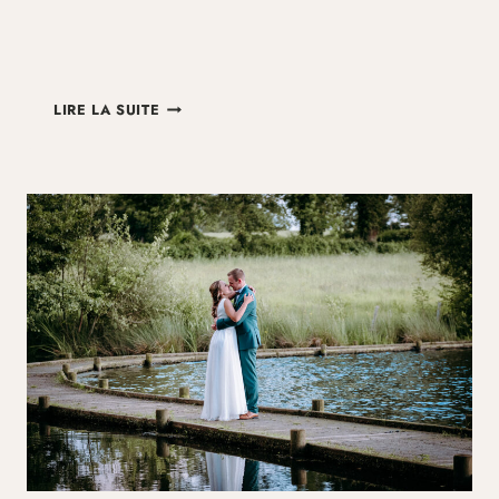
CHÂTEAU-
LIRE LA SUITE
ROCHER
–
MARIAGE
ROMANE
&
MATHIEU
PRÈS
DE
LIMOGES