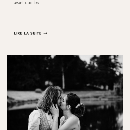
avant que les…
DOMAINE
LIRE LA SUITE
DU
VIGNAU
–
MARIAGE
INTIMISTE
DE
MARIE-
CHARLOTTE
ET
LAURENT