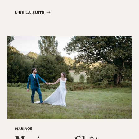
MARIAGE
LIRE LA SUITE
EN
HAUTE-
VIENNE
:
ÉLÉGANCE
AU
BORD
DE
L’EAU
MARIAGE