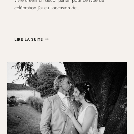
vivre créent un décor parfait pour ce type de
célébration.J’ai eu l’occasion de…
UN
LIRE LA SUITE
MARIAGE
AU
JARDIN
EN
CORRÈZE